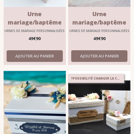
Urne
Urne
mariage/baptême
mariage/baptême
personnalisable
personnalisable
URNES DE MARIAGE PERSONNALISÉES
URNES DE MARIAGE PERSONNALISÉES
?"FLORINE" rose
modèle "JUSTINE"
49
€
90
49
€
90
poudré carrée
AJOUTER AU PANIER
AJOUTER AU PANIER
?POSSIBILITÉ CHANGER LA COULEUR DES FLEURS ?