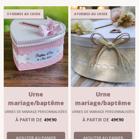
3 FORMES AU CHOIX
4 FORMES AU CHOIX
Urne
Urne
mariage/baptême
mariage/baptême
"BETHANIE" en blanc
personnalisable
URNES DE MARIAGE PERSONNALISÉES
URNES DE MARIAGE PERSONNALISÉES
et rose
?"ALIENOR"
À PARTIR DE
49
€
90
À PARTIR DE
49
€
90
personnalisable
AJOUTER AU PANIER
AJOUTER AU PANIER