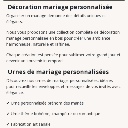
EN
BOIS
Décoration mariage personnalisée
(6)
Organiser un mariage demande des détails uniques et
élégants.
DÉCORATION
DE
Nous vous proposons une collection complète de décoration
TABLE
(42)
mariage personnalisée en bois pour créer une ambiance
harmonieuse, naturelle et raffinée.
RONDS
Chaque création est pensée pour sublimer votre grand jour et
DE
SERVIETTE
devenir un souvenir intemporel.
(1)
Urnes de mariage personnalisées
BOITES
Découvrez nos urnes de mariage personnalisées, idéales
À
pour recueillir les enveloppes et messages de vos invités avec
MOUCHOIRS
élégance.
(2)
✔
Urne personnalisée prénom des mariés
Afficher
✔
Urne thème bohème, champêtre ou romantique
les
✔
Fabrication artisanale
résultats