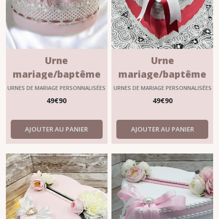
Urne
Urne
mariage/baptême
mariage/baptême
personnalisable
en blanc et rouge
URNES DE MARIAGE PERSONNALISÉES
URNES DE MARIAGE PERSONNALISÉES
?"FLORINE" rose
personnalisée
49
€
90
49
€
90
poudré
"NORÉLIE"
AJOUTER AU PANIER
AJOUTER AU PANIER