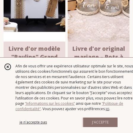
Livre d'or modèle
Livre d'or original
"Pauline" Grand
mariage – Pots à
Format
messages pour les
LIVRES D'OR
LIVRES D'OR
Afin de vous offrir une expérience utilisateur optimale sur le site, nous
utilisons des cookies fonctionnels qui assurent le bon fonctionnement
anniversaires de
55
€
99
À PARTIR DE
59
€
de nos services et en mesurent l’audience. Certains tiers utilisent
mariage
également des cookies de suivi marketing sur le site pour vous
montrer des publicités personnalisées sur d’autres sites Web et dans
AJOUTER AU PANIER
AJOUTER AU PANIER
leurs applications. En cliquant sur le bouton “J’accepte” vous acceptez
l’utilisation de ces cookies. Pour en savoir plus, vous pouvez lire notre
page
“Informations sur les cookies”
ainsi que notre
“Politique de
confidentialité“
. Vous pouvez ajuster vos préférences
ici
.
4 teintes au choix
je n'accepte pas
J'ACCEPTE