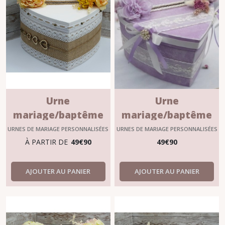
Urne
Urne
mariage/baptême
mariage/baptême
personnalisable
personnalisable
URNES DE MARIAGE PERSONNALISÉES
URNES DE MARIAGE PERSONNALISÉES
?"JUDÉLIE"
?"LAUVINIA"
À PARTIR DE
49
€
90
49
€
90
AJOUTER AU PANIER
AJOUTER AU PANIER