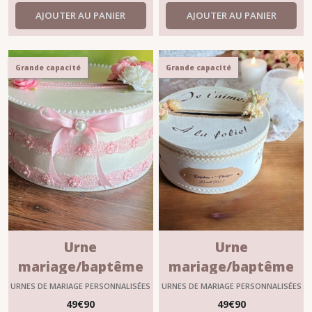
AJOUTER AU PANIER
AJOUTER AU PANIER
Grande capacité
Grande capacité
Urne
Urne
mariage/baptême
mariage/baptême
personnalisable
personnalisable
URNES DE MARIAGE PERSONNALISÉES
URNES DE MARIAGE PERSONNALISÉES
"Elvire"
"Aimée"
49
€
90
49
€
90