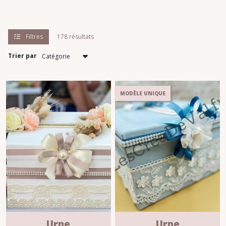
Filtres
178 résultats
Trier par
MODÈLE UNIQUE
Urne
Urne