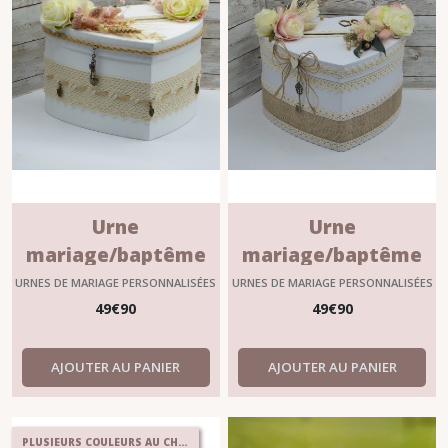
Urne
Urne
mariage/baptême
mariage/baptême
personnalisable
personnalisable
URNES DE MARIAGE PERSONNALISÉES
URNES DE MARIAGE PERSONNALISÉES
?"ARCELINE"
"PAULINE" 2
49
€
90
49
€
90
AJOUTER AU PANIER
AJOUTER AU PANIER
PLUSIEURS COULEURS AU CHOIX