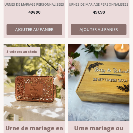
Personnalisée –
personnalisée –
URNES DE MARIAGE PERSONNALISÉES
URNES DE MARIAGE PERSONNALISÉES
Élégante et
Mariage, Baptême &
49
€
90
49
€
90
Raffinement
Événements
AJOUTER AU PANIER
AJOUTER AU PANIER
5 teintes au choix
Urne de mariage en
Urne mariage ou