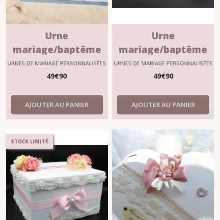
Urne
Urne
mariage/baptême
mariage/baptême
personnalisable
personnalisable
URNES DE MARIAGE PERSONNALISÉES
URNES DE MARIAGE PERSONNALISÉES
modèle Moana
modèle "PAULINE"
49
€
90
49
€
90
AJOUTER AU PANIER
AJOUTER AU PANIER
STOCK LIMITÉ