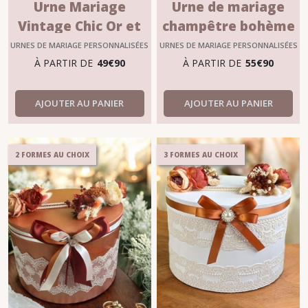
Urne Mariage
Urne de mariage
Vintage Chic Or et
champêtre bohème
Rose – Modèle
Amandine – 3
URNES DE MARIAGE PERSONNALISÉES
URNES DE MARIAGE PERSONNALISÉES
“Emmy”
formats
À PARTIR DE
49
€
90
À PARTIR DE
55
€
90
AJOUTER AU PANIER
AJOUTER AU PANIER
2 FORMES AU CHOIX
3 FORMES AU CHOIX