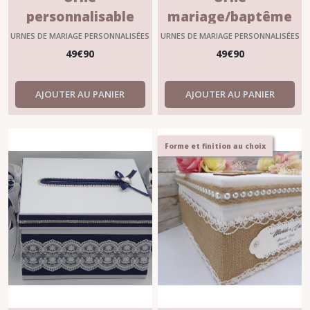
personnalisable
mariage/baptême
mariage & baptême
personnalisable
URNES DE MARIAGE PERSONNALISÉES
URNES DE MARIAGE PERSONNALISÉES
“VÉLINA” – Élégance
?"LÉONIE" bleue
49
€
90
49
€
90
& Fait main
carrée
AJOUTER AU PANIER
AJOUTER AU PANIER
Forme et finition au choix