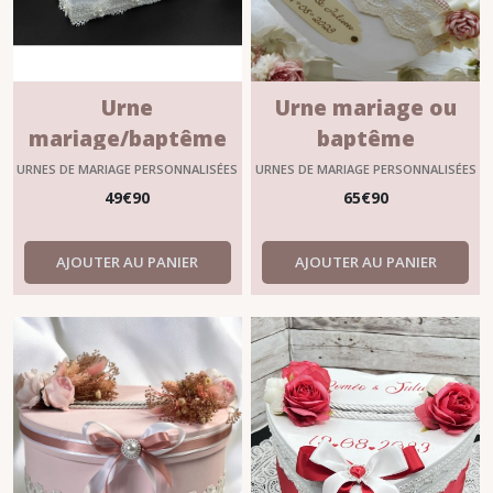
Urne
Urne mariage ou
mariage/baptême
baptême
en blanc et rose
personnalisée vieux
URNES DE MARIAGE PERSONNALISÉES
URNES DE MARIAGE PERSONNALISÉES
personnalisable
rose – “Mélorine”
49
€
90
65
€
90
MODÈLE UNIQUE
AJOUTER AU PANIER
AJOUTER AU PANIER