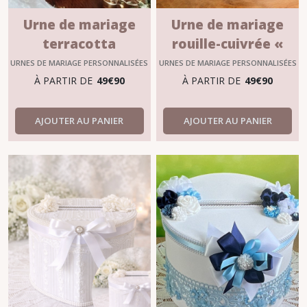
Urne de mariage
Urne de mariage
terracotta
rouille-cuivrée «
personnalisée –
TARA »
URNES DE MARIAGE PERSONNALISÉES
URNES DE MARIAGE PERSONNALISÉES
Collection Tara II
À PARTIR DE
49
€
90
À PARTIR DE
49
€
90
bohème chic
AJOUTER AU PANIER
AJOUTER AU PANIER