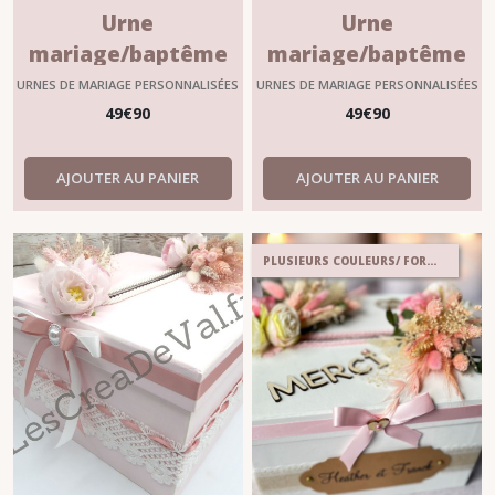
Urne
Urne
mariage/baptême
mariage/baptême
personnalisable
personnalisable
URNES DE MARIAGE PERSONNALISÉES
URNES DE MARIAGE PERSONNALISÉES
?"CAPUCINE"
?"ARMANCE"
49
€
90
49
€
90
AJOUTER AU PANIER
AJOUTER AU PANIER
PLUSIEURS COULEURS/ FORMES AU CHOIX