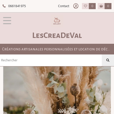
Fermer
0661841975
Contact
0
0
FILTRES
Tous
LesCreaDeVal
les
produits
BOUTIQUE
Créations artisanales personnalisées et location de décoration pour mariage bohème, champêtre et élégant
TOUT
POUR
LE
MARIAGE
URNES
DE
MARIAGE
PERSONNALISÉES
(42)
LIVRES
D'OR