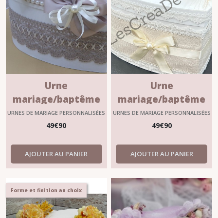
Urne
Urne
mariage/baptême
mariage/baptême
personnalisable
personnalisable
URNES DE MARIAGE PERSONNALISÉES
URNES DE MARIAGE PERSONNALISÉES
?"FANTINE"
?"LINA"
49
€
90
49
€
90
AJOUTER AU PANIER
AJOUTER AU PANIER
Forme et finition au choix