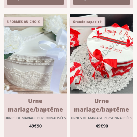
3 FORMES AU CHOIX
Grande capacité
Urne
Urne
mariage/baptême
mariage/baptême
en blanc
personnalisable
URNES DE MARIAGE PERSONNALISÉES
URNES DE MARIAGE PERSONNALISÉES
personnalisable
"FAUSTINE"
49
€
90
49
€
90
"BLANDINE"