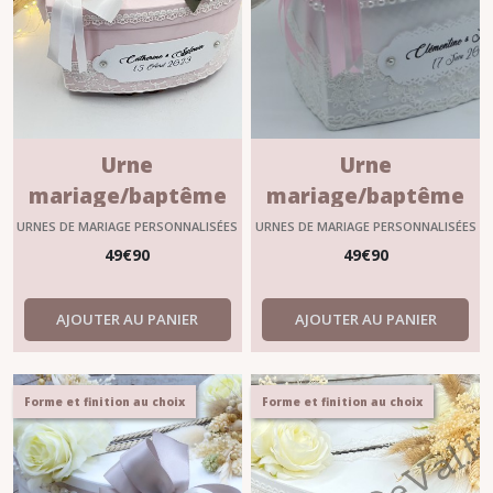
Urne
Urne
mariage/baptême
mariage/baptême
en blanc et rose
en blanc et rose
URNES DE MARIAGE PERSONNALISÉES
URNES DE MARIAGE PERSONNALISÉES
personnalisable
personnalisable
49
€
90
49
€
90
"LOUISON"
"LINETTE"
AJOUTER AU PANIER
AJOUTER AU PANIER
Forme et finition au choix
Forme et finition au choix