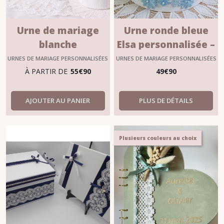
Urne de mariage
Urne ronde bleue
blanche
Elsa personnalisée –
personnalisable
Mariage, baptême,
URNES DE MARIAGE PERSONNALISÉES
URNES DE MARIAGE PERSONNALISÉES
Chanelle – 3 formats
anniversaire
À PARTIR DE
55
€
90
49
€
90
AJOUTER AU PANIER
PLUS DE DÉTAILS
Plusieurs couleurs au choix