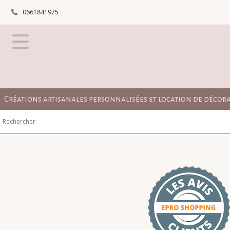
0661841975
Créations artisanales personnalisées et location de décor