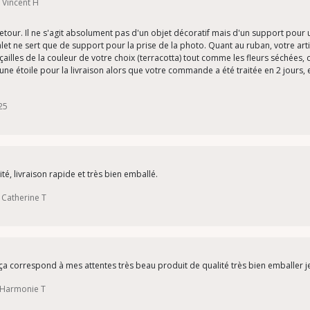
r Vincent H
retour. Il ne s'agit absolument pas d'un objet décoratif mais d'un support pour 
t ne sert que de support pour la prise de la photo. Quant au ruban, votre arti
illes de la couleur de votre choix (terracotta) tout comme les fleurs séchées, 
une étoile pour la livraison alors que votre commande a été traitée en 2 jours,
25
té, livraison rapide et très bien emballé.
 Catherine T
t ça correspond à mes attentes très beau produit de qualité très bien emballe
r Harmonie T