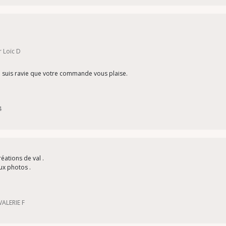
r Loïc D
je suis ravie que votre commande vous plaise.
4
ations de val .
ux photos .
VALERIE F