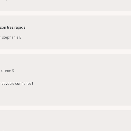
aison très rapide
r stephanie B
 Lorène S
 et votre confiance !