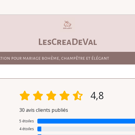
LesCreaDeVal
ation pour mariage bohème, champêtre et élégant
4,8
30 avis clients publiés
5 étoiles
4 étoiles