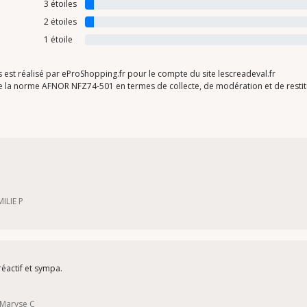
3 étoiles
2 étoiles
1 étoile
ts est réalisé par eProShopping.fr pour le compte du site lescreadeval.fr
 de la norme AFNOR NFZ74-501 en termes de collecte, de modération et de restitu
MILIE P
réactif et sympa.
 Maryse C