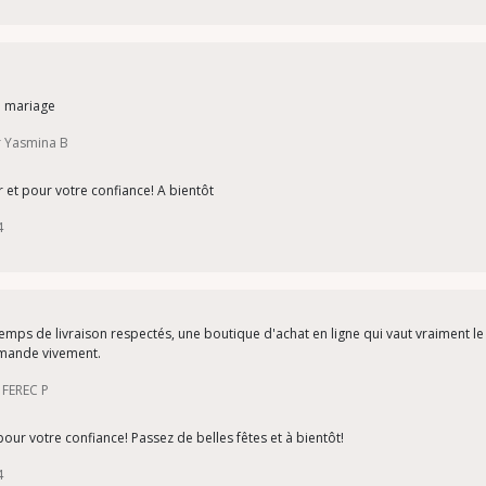
on mariage
ar Yasmina B
et pour votre confiance! A bientôt
4
 temps de livraison respectés, une boutique d'achat en ligne qui vaut vraiment le 
mmande vivement.
 FEREC P
pour votre confiance! Passez de belles fêtes et à bientôt!
4