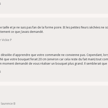
4
taille et je ne suis pas fan de la forme poire. Et les petites fleurs séchées ne s
ctement ce que j’avais demandé.
 Vickie P
uis désolée d'apprendre que votre commande ne convienne pas. Cependant, lors 
écifié que votre bouquet ferait 20 cm (environ car cela reste du fait main) tout 
cun moment demandé de vous réaliser un bouquet plus grand. Il semblerait que
4
r laurence B