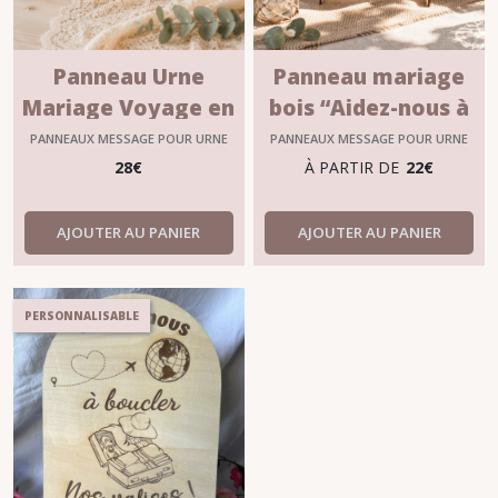
Panneau Urne
Panneau mariage
Mariage Voyage en
bois “Aidez-nous à
Bois Personnalisé
boucler nos valises”
PANNEAUX MESSAGE POUR URNE
PANNEAUX MESSAGE POUR URNE
– Décoration
28
€
À PARTIR DE
22
€
mariage voyage M2
AJOUTER AU PANIER
AJOUTER AU PANIER
PERSONNALISABLE