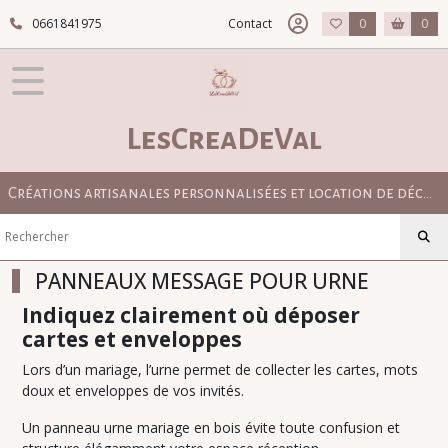
Fermer
0661841975
Contact
0
0
FILTRES
Tous
LesCreaDeVal
les
produits
BOUTIQUE
Créations artisanales personnalisées et location de décoration pour mariage bohème, champêtre et élégant
PAPETERIE
&
SIGNALÉTIQUE
MARIAGE
PANNEAUX MESSAGE POUR URNE
PERSONNALISÉE
Indiquez clairement où déposer
PANCARTES
MESSAGES
cartes et enveloppes
Lors d’un mariage, l’urne permet de collecter les cartes, mots
PANNEAUX
doux et enveloppes de vos invités.
MESSAGE
POUR
Un panneau urne mariage en bois évite toute confusion et
LIVRE