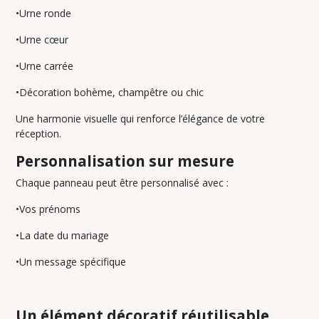
CANDY-
•Urne ronde
BAR
(3)
•Urne cœur
•Urne carrée
PANNEAUX
POUR
•Décoration bohème, champêtre ou chic
BAR-
RECEPTION
Une harmonie visuelle qui renforce l’élégance de votre
(12)
réception.
Personnalisation sur mesure
Afficher
Chaque panneau peut être personnalisé avec :
les
résultats
•Vos prénoms
•La date du mariage
•Un message spécifique
Un élément décoratif réutilisable