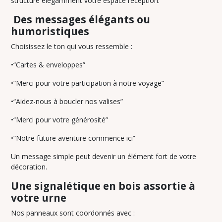
structure élégamment votre espace réception.
D'OR
(6)
Des messages élégants ou
humoristiques
PANNEAUX
Choisissez le ton qui vous ressemble :
MESSAGE
POUR
•“Cartes & enveloppes”
URNE
(3)
•“Merci pour votre participation à notre voyage”
•“Aidez-nous à boucler nos valises”
PANNEAUX
•“Merci pour votre générosité”
POUR
JEUX
(6)
•“Notre future aventure commence ici”
Un message simple peut devenir un élément fort de votre
décoration.
PANNEAUX
REMERCIEMENTS
Une signalétique en bois assortie à
(3)
votre urne
Nos panneaux sont coordonnés avec :
PANNEAUX