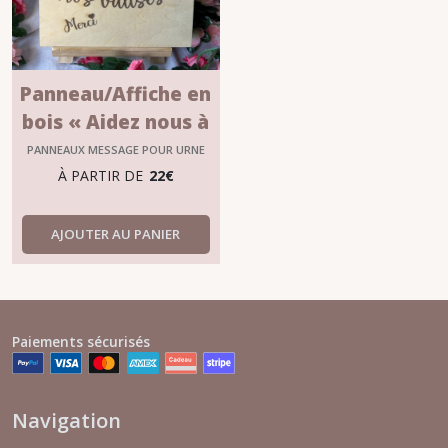
Panneau/Affiche en
bois « Aidez nous à
boucler nos valises »
PANNEAUX MESSAGE POUR URNE
M1
À PARTIR DE
22
€
AJOUTER AU PANIER
Paiements sécurisés
Navigation