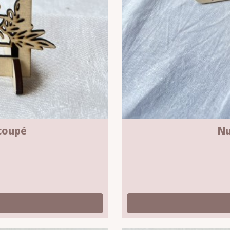
coupé
Nu