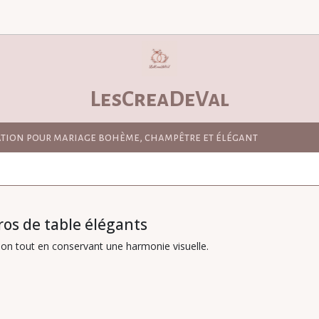
LesCreaDeVal
ation pour mariage bohème, champêtre et élégant
os de table élégants
ion tout en conservant une harmonie visuelle.