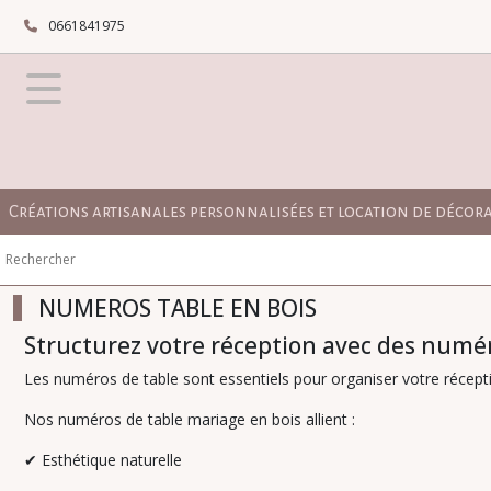
Fermer
0661841975
FILTRES
Tous
les
produits
BOUTIQUE
Créations artisanales personnalisées et location de décor
TOUT
POUR
LE
MARIAGE
NUMEROS TABLE EN BOIS
NUMEROS
Structurez votre réception avec des numér
TABLE
EN
Les numéros de table sont essentiels pour organiser votre récept
BOIS
Nos numéros de table mariage en bois allient :
Afficher
✔
Esthétique naturelle
les