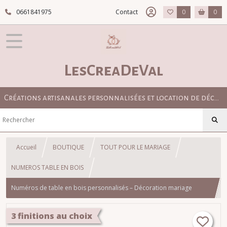
0661841975
Contact
0
0
LesCreaDeVal
Créations artisanales personnalisées et location de décoration pour mariage bohème, champêtre et élégant
Accueil
BOUTIQUE
TOUT POUR LE MARIAGE
NUMEROS TABLE EN BOIS
Numéros de table en bois personnalisés – Décoration mariage
naturelle et élégante
3 finitions au choix