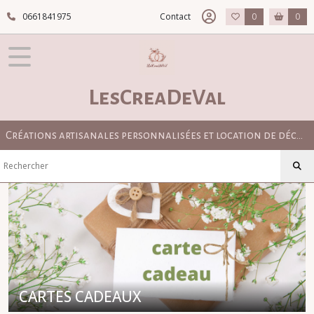
Fermer
0661841975
Contact
0
0
FILTRES
Tous
LesCreaDeVal
les
produits
CARTES
Créations artisanales personnalisées et location de décoration pour mariage bohème, champêtre et élégant
CADEAUX
CARTES
CADEAUX
(1)
Afficher
les
CARTES CADEAUX
résultats