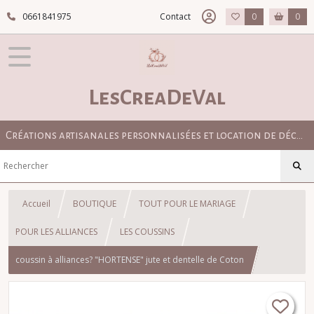
0661841975
Contact
0
0
LesCreaDeVal
Créations artisanales personnalisées et location de décoration pour mariage bohème, champêtre et élégant
Accueil
BOUTIQUE
TOUT POUR LE MARIAGE
POUR LES ALLIANCES
LES COUSSINS
coussin à alliances? "HORTENSE" jute et dentelle de Coton