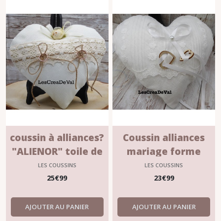
coussin à alliances?
Coussin alliances
"ALIENOR" toile de
mariage forme
lin et dentelle de
Coeur "ALMA"
LES COUSSINS
LES COUSSINS
coton
25
€
99
23
€
99
AJOUTER AU PANIER
AJOUTER AU PANIER