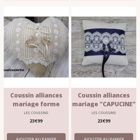
Coussin alliances
Coussin alliances
mariage forme
mariage "CAPUCINE"
Coeur "AUGUSTINE"
LES COUSSINS
LES COUSSINS
23
€
99
23
€
99
AJOUTER AU PANIER
AJOUTER AU PANIER