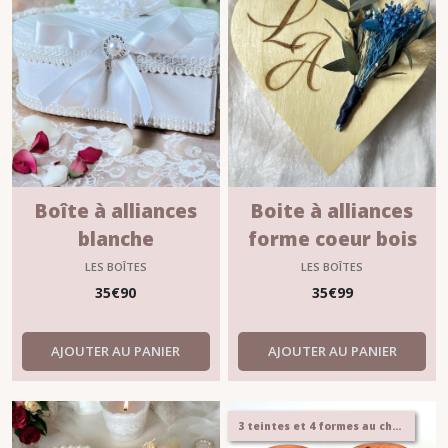
Boîte à alliances
Boite à alliances
blanche
forme coeur bois
personnalisée «
naturel
LES BOÎTES
LES BOÎTES
Chanelle » –
35
€
90
35
€
99
Élégance
romantique
AJOUTER AU PANIER
AJOUTER AU PANIER
3 teintes et 4 formes au choix