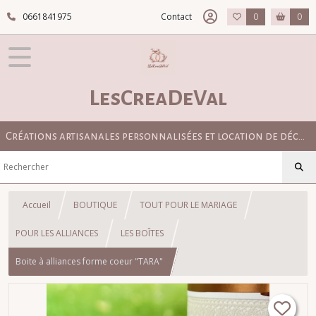
0661841975
Contact
0
0
LesCreaDeVal
Créations artisanales personnalisées et location de décoration pour mariage bohème, champêtre et élégant
Accueil
BOUTIQUE
TOUT POUR LE MARIAGE
POUR LES ALLIANCES
LES BOÎTES
Boite à alliances forme coeur "TARA"