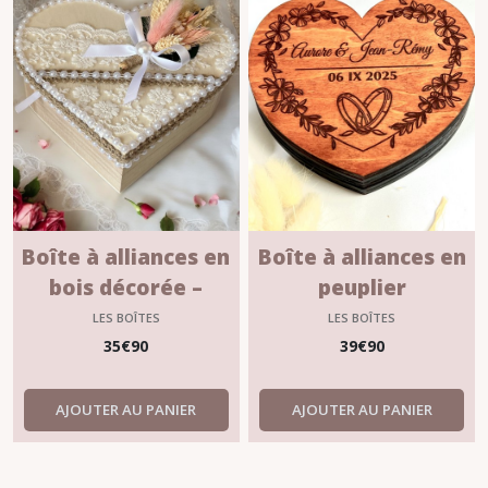
Boîte à alliances en
Boîte à alliances en
bois décorée –
peuplier
Collection Amandine
personnalisée –
LES BOÎTES
LES BOÎTES
| Mariage
Mariage champêtre
35
€
90
39
€
90
champêtre chic &
ou bohème
bohème
AJOUTER AU PANIER
AJOUTER AU PANIER