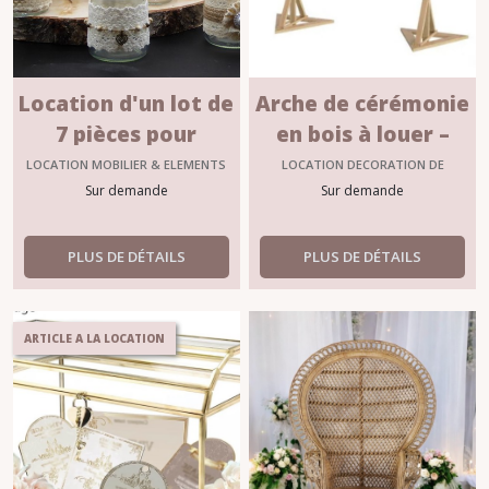
Location d'un lot de
Arche de cérémonie
7 pièces pour
en bois à louer –
décoration
Location décoration
LOCATION MOBILIER & ELEMENTS
LOCATION DECORATION DE
DÉCORATIFS
CEREMONIE
champêtre/bohème
Sur demande
mariage à Toulouse
Sur demande
PLUS DE DÉTAILS
PLUS DE DÉTAILS
ARTICLE A LA LOCATION