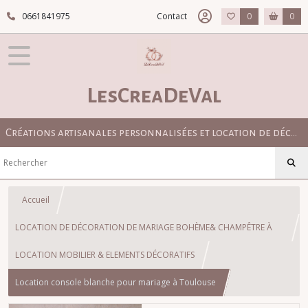
0661841975
Contact
0
0
LesCreaDeVal
Créations artisanales personnalisées et location de décoration pour mariage bohème, champêtre et élégant
Accueil
LOCATION DE DÉCORATION DE MARIAGE BOHÈME& CHAMPÊTRE À
TOULOUSE
LOCATION MOBILIER & ELEMENTS DÉCORATIFS
Location console blanche pour mariage à Toulouse