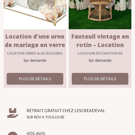
Location d'une urne
Fauteuil vintage en
de mariage en verre
rotin – Location
doré – Toulouse
décoration mariage
LOCATION URNES & ACCESSOIRES
LOCATION DECORATION DE
LIVRE D'OR
CEREMONIE
Sur demande
bohème à Toulouse
Sur demande
PLUS DE DÉTAILS
PLUS DE DÉTAILS
RETRAIT GRATUIT CHEZ LESCREADEVAL
SUR RDV A TOULOUSE
VOS AVIS