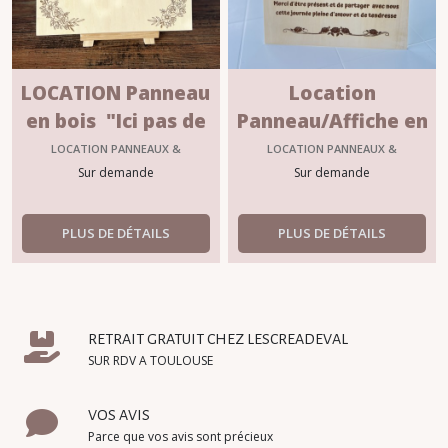
LOCATION Panneau
Location
en bois "Ici pas de
Panneau/Affiche en
plan de table"
bois
LOCATION PANNEAUX &
LOCATION PANNEAUX &
SIGNALITIQUE MARIAGE
SIGNALITIQUE MARIAGE
Sur demande
"remerciements M3
Sur demande
PLUS DE DÉTAILS
PLUS DE DÉTAILS
RETRAIT GRATUIT CHEZ LESCREADEVAL
SUR RDV A TOULOUSE
VOS AVIS
Parce que vos avis sont précieux