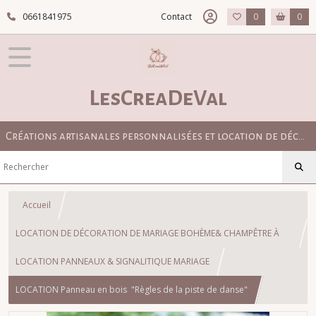
0661841975
Contact
0
0
LesCreaDeVal
Créations artisanales personnalisées et location de décoration pour mariage bohème, champêtre et élégant
Accueil
LOCATION DE DÉCORATION DE MARIAGE BOHÈME& CHAMPÊTRE À
TOULOUSE
LOCATION PANNEAUX & SIGNALITIQUE MARIAGE
LOCATION Panneau en bois "Règles de la piste de danse"