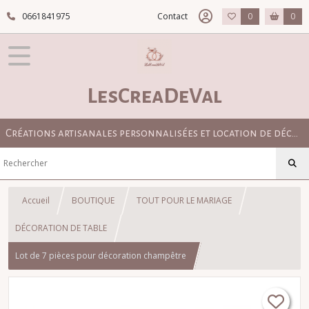
0661841975
Contact
0
0
LesCreaDeVal
Créations artisanales personnalisées et location de décoration pour mariage bohème, champêtre et élégant
Accueil
BOUTIQUE
TOUT POUR LE MARIAGE
DÉCORATION DE TABLE
Lot de 7 pièces pour décoration champêtre