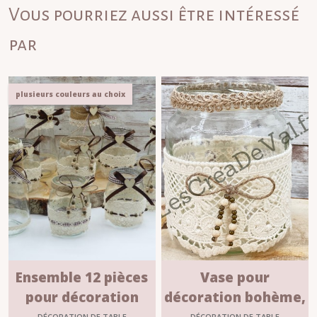
Vous pourriez aussi être intéressé
par
plusieurs couleurs au choix
Ensemble 12 pièces
Vase pour
pour décoration
décoration bohème,
champêtre
vintage
DÉCORATION DE TABLE
DÉCORATION DE TABLE