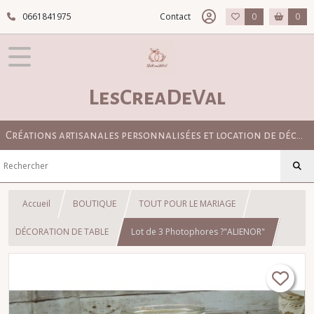
0661841975
Contact
0
0
LesCreaDeVal
Créations artisanales personnalisées et location de décoration pour mariage bohème, champêtre et élégant
Accueil
BOUTIQUE
TOUT POUR LE MARIAGE
DÉCORATION DE TABLE
Lot de 3 Photophores ?"ALIENOR"