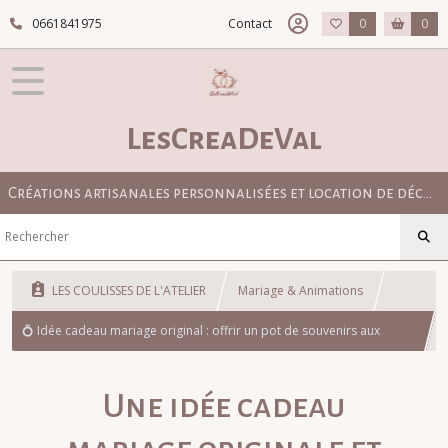
0661841975
Contact
0
0
LesCreaDeVal
Créations artisanales personnalisées et location de décoration pour mariage bohème, champêtre et élégant
LES COULISSES DE L'ATELIER
Mariage & Animations
💍 Idée cadeau mariage original : offrir un pot de souvenirs aux
mariés
Une idée cadeau