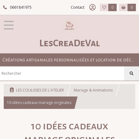
0661841975
Contact
0
0
LesCreaDeVal
Créations artisanales personnalisées et location de décoration pour mariage bohème, champêtre et élégant
LES COULISSES DE L'ATELIER
Mariage & Animations
10 idées cadeaux mariage originales
10 idées cadeaux